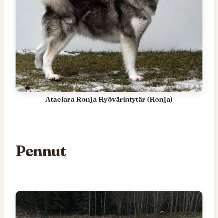
Ataciara Ronja Ryövärintytär (Ronja)
Pennut