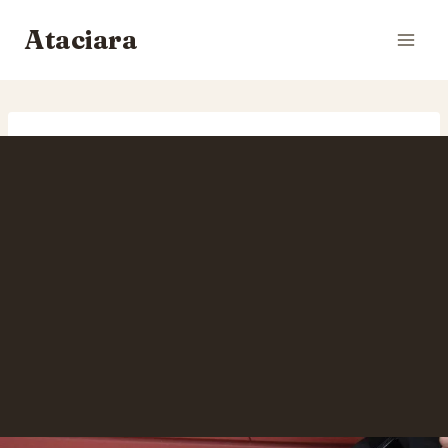
Siirry
Ataciara
sisältöön