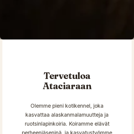
Tervetuloa
Ataciaraan
Olemme pieni kotikennel, joka
kasvattaa alaskanmalamuutteja ja
ruotsinlapinkoiria. Koiramme elävät
perheenjäseninä, ja kasvatustyömme