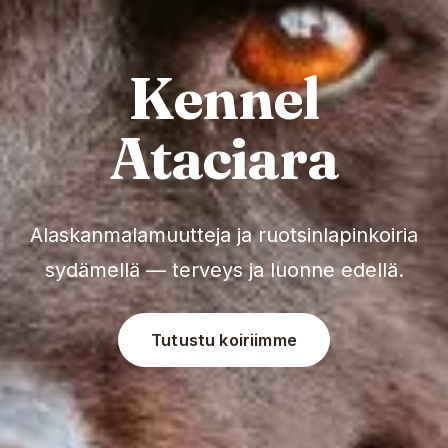
Kennel
Ataciara
Alaskanmalamuutteja ja ruotsinlapinkoiria
sydämellä — terveys ja luonne edellä.
Tutustu koiriimme