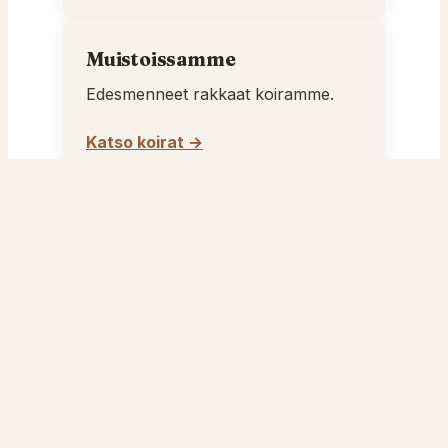
Muistoissamme
Edesmenneet rakkaat koiramme.
Katso koirat →
Pentuja
Pentuinfo ja pentusuunnitelmat.
Katso pennut →
Pentueet
Toteutuneet pentueemme roduittain.