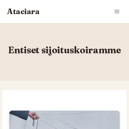
Siirry
Ataciara
sisältöön
Entiset sijoituskoiramme