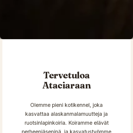
Tervetuloa
Ataciaraan
Olemme pieni kotikennel, joka
kasvattaa alaskanmalamuutteja ja
ruotsinlapinkoiria. Koiramme elävät
perheenjäseninä, ja kasvatustyömme