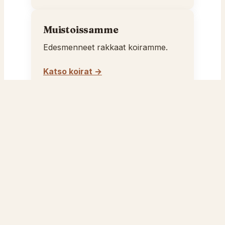
Muistoissamme
Edesmenneet rakkaat koiramme.
Katso koirat →
Pentuja
Pentuinfo ja pentusuunnitelmat.
Katso pennut →
Pentueet
Toteutuneet pentueemme roduittain.