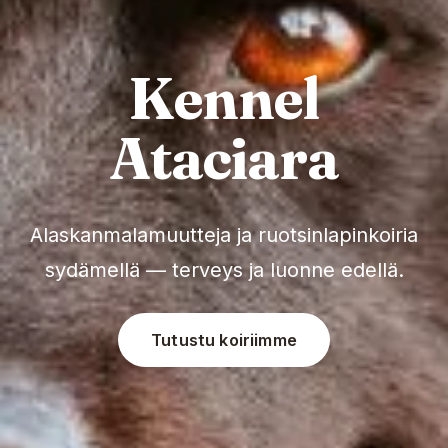
Kennel
Ataciara
Alaskanmalamuutteja ja ruotsinlapinkoiria
sydämellä — terveys ja luonne edellä.
Tutustu koiriimme