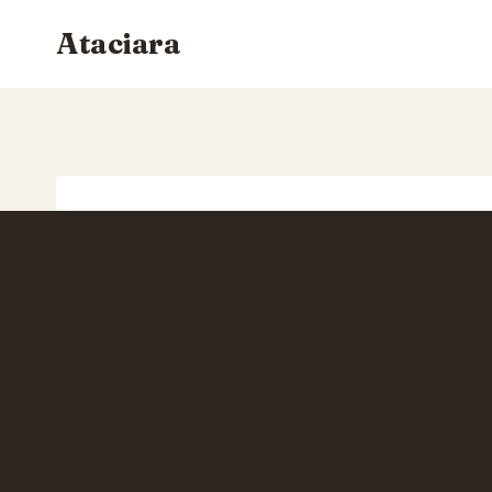
Siirry
Ataciara
sisältöön