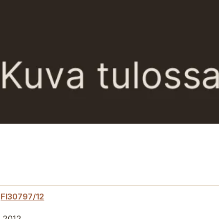
FI30797/12
.2012