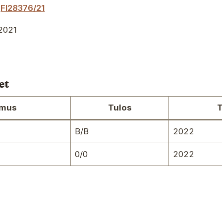
FI28376/21
2021
et
imus
Tulos
T
B/B
2022
0/0
2022