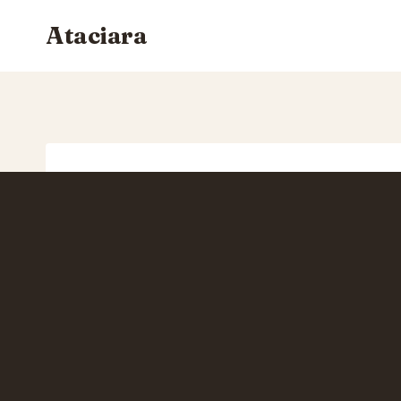
Siirry
Ataciara
sisältöön