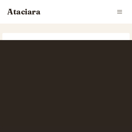
Siirry
Ataciara
sisältöön