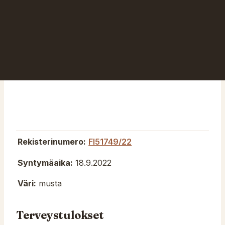
Rekisterinumero:
FI51749/22
Syntymäaika:
18.9.2022
Väri:
musta
Terveystulokset