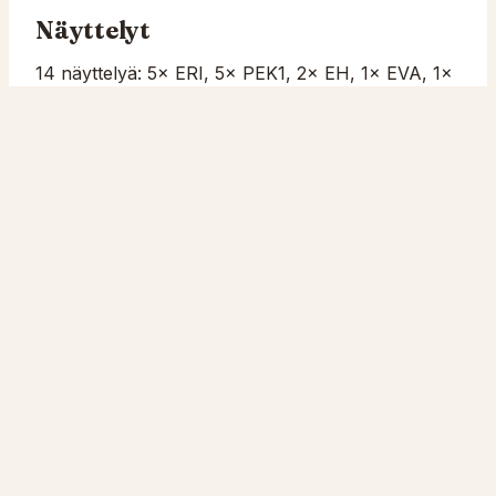
Näyttelyt
14 näyttelyä: 5× ERI, 5× PEK1, 2× EH, 1× EVA, 1×
PPEK1 (parhaat: 1× BIS PEN-4, 6× ROP-pentu,
5× SERT, 4× ROP)
Tittelit
Titteli
Selite
FI MVA
Suomen Muotovalio
Seuraa meitä:
Facebook
Instagram