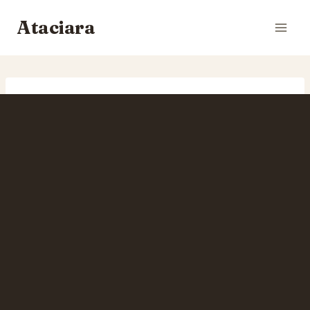
Siirry
Ataciara
sisältöön