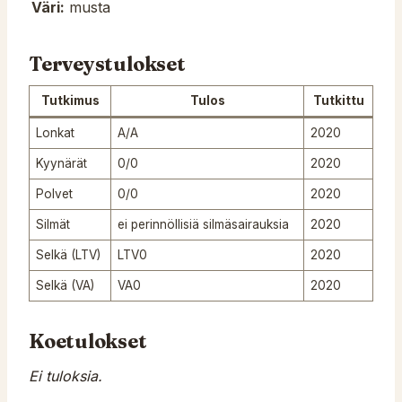
Väri:
musta
Terveystulokset
Tutkimus
Tulos
Tutkittu
Lonkat
A/A
2020
Kyynärät
0/0
2020
Polvet
0/0
2020
Silmät
ei perinnöllisiä silmäsairauksia
2020
Selkä (LTV)
LTV0
2020
Selkä (VA)
VA0
2020
Koetulokset
Ei tuloksia.