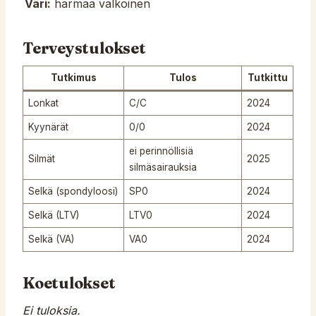
Väri:
harmaa valkoinen
Terveystulokset
Tutkimus
Tulos
Tutkittu
Lonkat
C/C
2024
Kyynärät
0/0
2024
ei perinnöllisiä
Silmät
2025
silmäsairauksia
Selkä (spondyloosi)
SP0
2024
Selkä (LTV)
LTV0
2024
Selkä (VA)
VA0
2024
Koetulokset
Ei tuloksia.