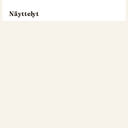
Näyttelyt
14 näyttelyä: 10× ERI, 4× EH (parhaat: 4× SERT,
2× VSP, 2× PN1)
Tittelit
Titteli
Selite
FI MVA
Suomen Muotovalio
Seuraa meitä:
Facebook
Instagram