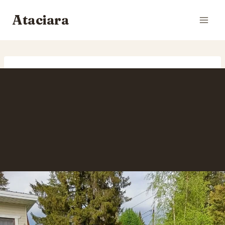
Siirry
Ataciara
sisältöön